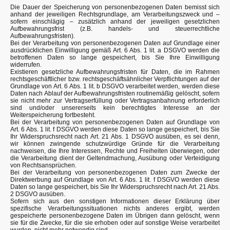
Die Dauer der Speicherung von personenbezogenen Daten bemisst sich
anhand der jeweiligen Rechtsgrundlage, am Verarbeitungszweck und –
sofern einschlägig – zusätzlich anhand der jeweiligen gesetzlichen
Aufbewahrungsfrist (z.B. handels- und steuerrechtliche
Aufbewahrungsfristen).
Bei der Verarbeitung von personenbezogenen Daten auf Grundlage einer
ausdrücklichen Einwilligung gemäß Art. 6 Abs. 1 lit. a DSGVO werden die
betroffenen Daten so lange gespeichert, bis Sie Ihre Einwilligung
widerrufen.
Existieren gesetzliche Aufbewahrungsfristen für Daten, die im Rahmen
rechtsgeschäftlicher bzw. rechtsgeschäftsähnlicher Verpflichtungen auf der
Grundlage von Art. 6 Abs. 1 lit. b DSGVO verarbeitet werden, werden diese
Daten nach Ablauf der Aufbewahrungsfristen routinemäßig gelöscht, sofern
sie nicht mehr zur Vertragserfüllung oder Vertragsanbahnung erforderlich
sind und/oder unsererseits kein berechtigtes Interesse an der
Weiterspeicherung fortbesteht.
Bei der Verarbeitung von personenbezogenen Daten auf Grundlage von
Art. 6 Abs. 1 lit. f DSGVO werden diese Daten so lange gespeichert, bis Sie
Ihr Widerspruchsrecht nach Art. 21 Abs. 1 DSGVO ausüben, es sei denn,
wir können zwingende schutzwürdige Gründe für die Verarbeitung
nachweisen, die Ihre Interessen, Rechte und Freiheiten überwiegen, oder
die Verarbeitung dient der Geltendmachung, Ausübung oder Verteidigung
von Rechtsansprüchen.
Bei der Verarbeitung von personenbezogenen Daten zum Zwecke der
Direktwerbung auf Grundlage von Art. 6 Abs. 1 lit. f DSGVO werden diese
Daten so lange gespeichert, bis Sie Ihr Widerspruchsrecht nach Art. 21 Abs.
2 DSGVO ausüben.
Sofern sich aus den sonstigen Informationen dieser Erklärung über
spezifische Verarbeitungssituationen nichts anderes ergibt, werden
gespeicherte personenbezogene Daten im Übrigen dann gelöscht, wenn
sie für die Zwecke, für die sie erhoben oder auf sonstige Weise verarbeitet