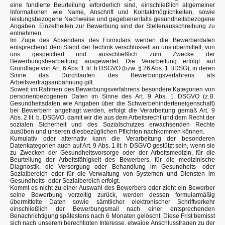
eine fundierte Beurteilung erforderlich sind, einschließlich allgemeiner
Informationen wie Name, Anschrift und Kontaktmöglichkeiten, sowie
leistungsbezogene Nachweise und gegebenenfalls gesundheitsbezogene
Angaben. Einzelheiten zur Bewerbung sind der Stellenausschreibung zu
entnehmen.
Im Zuge des Absendens des Formulars werden die Bewerberdaten
entsprechend dem Stand der Technik verschlüsselt an uns übermittelt, von
uns gespeichert und ausschließlich zum Zwecke der
Bewerbungsbearbeitung ausgewertet. Die Verarbeitung erfolgt auf
Grundlage von Art. 6 Abs. 1 lit. b DSGVO (bzw. § 26 Abs. 1 BDSG), in deren
Sinne das Durchlaufen des Bewerbungsverfahrens als
Arbeitsvertragsanbahnung gilt.
Soweit im Rahmen des Bewerbungsverfahrens besondere Kategorien von
personenbezogenen Daten im Sinne des Art. 9 Abs. 1 DSGVO (z.B.
Gesundheitsdaten wie Angaben über die Schwerbehinderteneigenschaft)
bei Bewerbern angefragt werden, erfolgt die Verarbeitung gemäß Art. 9
Abs. 2 lit. b. DSGVO, damit wir die aus dem Arbeitsrecht und dem Recht der
sozialen Sicherheit und des Sozialschutzes erwachsenden Rechte
ausüben und unseren diesbezüglichen Pflichten nachkommen können.
Kumulativ oder alternativ kann die Verarbeitung der besonderen
Datenkategorien auch auf Art. 9 Abs. 1 lit. h DSGVO gestützt sein, wenn sie
zu Zwecken der Gesundheitsvorsorge oder der Arbeitsmedizin, für die
Beurteilung der Arbeitsfähigkeit des Bewerbers, für die medizinische
Diagnostik, die Versorgung oder Behandlung im Gesundheits- oder
Sozialbereich oder für die Verwaltung von Systemen und Diensten im
Gesundheits- oder Sozialbereich erfolgt.
Kommt es nicht zu einer Auswahl des Bewerbers oder zieht ein Bewerber
seine Bewerbung vorzeitig zurück, werden dessen formularmäßig
übermittelte Daten sowie sämtlicher elektronischer Schriftverkehr
einschließlich der Bewerbungsmail nach einer entsprechenden
Benachrichtigung spätestens nach 6 Monaten gelöscht. Diese Frist bemisst
sich nach unserem berechtigten Interesse, etwaige Anschlussfragen zu der