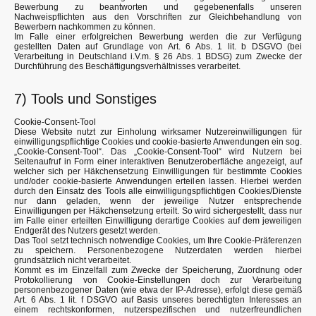
Bewerbung zu beantworten und gegebenenfalls unseren
Nachweispflichten aus den Vorschriften zur Gleichbehandlung von
Bewerbern nachkommen zu können.
Im Falle einer erfolgreichen Bewerbung werden die zur Verfügung
gestellten Daten auf Grundlage von Art. 6 Abs. 1 lit. b DSGVO (bei
Verarbeitung in Deutschland i.V.m. § 26 Abs. 1 BDSG) zum Zwecke der
Durchführung des Beschäftigungsverhältnisses verarbeitet.
7) Tools und Sonstiges
Cookie-Consent-Tool
Diese Website nutzt zur Einholung wirksamer Nutzereinwilligungen für
einwilligungspflichtige Cookies und cookie-basierte Anwendungen ein sog.
„Cookie-Consent-Tool“. Das „Cookie-Consent-Tool“ wird Nutzern bei
Seitenaufruf in Form einer interaktiven Benutzeroberfläche angezeigt, auf
welcher sich per Häkchensetzung Einwilligungen für bestimmte Cookies
und/oder cookie-basierte Anwendungen erteilen lassen. Hierbei werden
durch den Einsatz des Tools alle einwilligungspflichtigen Cookies/Dienste
nur dann geladen, wenn der jeweilige Nutzer entsprechende
Einwilligungen per Häkchensetzung erteilt. So wird sichergestellt, dass nur
im Falle einer erteilten Einwilligung derartige Cookies auf dem jeweiligen
Endgerät des Nutzers gesetzt werden.
Das Tool setzt technisch notwendige Cookies, um Ihre Cookie-Präferenzen
zu speichern. Personenbezogene Nutzerdaten werden hierbei
grundsätzlich nicht verarbeitet.
Kommt es im Einzelfall zum Zwecke der Speicherung, Zuordnung oder
Protokollierung von Cookie-Einstellungen doch zur Verarbeitung
personenbezogener Daten (wie etwa der IP-Adresse), erfolgt diese gemäß
Art. 6 Abs. 1 lit. f DSGVO auf Basis unseres berechtigten Interesses an
einem rechtskonformen, nutzerspezifischen und nutzerfreundlichen