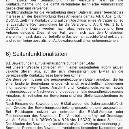
zum Zweck der Beantwortung Ihres Anliegens bzw. für die
Kontaktaufnahme und die damit verbundene technische Administration
gespeichert und verwendet.
Rechtsgrundlage für die Verarbeitung dieser Daten ist unser berechtigtes
Interesse an der Beantwortung Ihres Anliegens gemäß Art. 6 Abs. 1 lit. f
DSGVO. Zielt Ihre Kontaktierung auf den Abschluss eines Vertrages ab, so
ist zusätzliche Rechtsgrundlage für die Verarbeitung Art. 6 Abs. 1 lit. b
DSGVO. Ihre Daten werden nach abschließender Bearbeitung Ihrer
Anfrage gelöscht. Dies ist der Fall, wenn sich aus den Umständen
entnehmen lässt, dass der betroffene Sachverhalt abschließend geklärt ist
und sofern keine gesetzlichen Aufbewahrungspflichten entgegenstehen.
6) Seitenfunktionalitäten
6.1
Bewerbungen auf Stellenausschreibungen per E-Mail
Auf unserer Website schreiben wir in einer gesonderten Rubrik aktuell
vakante Stellen aus, auf die sich Interessenten per E-Mail an die
bereitgestellte Kontaktadresse bewerben können.
Die Bewerber müssen alle personenbezogenen Daten angeben, die für
eine fundierte Beurteilung erforderlich sind, einschließlich allgemeiner
Informationen wie Name, Anschrift und Kontaktmöglichkeiten, sowie
leistungsbezogene Nachweise und gegebenenfalls gesundheitsbezogene
Angaben. Einzelheiten zur Bewerbung sind der Stellenausschreibung zu
entnehmen.
Nach Eingang der Bewerbung per E-Mail werden die Daten ausschließlich
zum Zwecke der Bewerbungsbearbeitung gespeichert und ausgewertet.
Bei Rückfragen nutzen wir entweder die E-Mail-Adresse oder
Telefonnummer des Bewerbers. Die Verarbeitung erfolgt auf Grundlage
von Art. 6 Abs. 1 lit. b DSGVO (bzw. § 26 Abs. 1 BDSG), in deren Sinne das
Durchlaufen des Bewerbungsverfahrens als Arbeitsvertragsanbahnung gilt.
Soweit im Rahmen des Bewerbungsverfahrens besondere Kategorien von