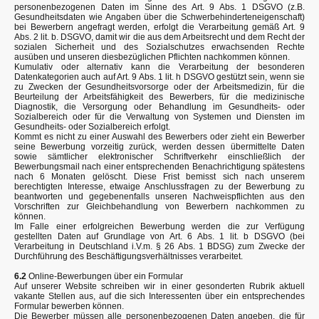
personenbezogenen Daten im Sinne des Art. 9 Abs. 1 DSGVO (z.B.
Gesundheitsdaten wie Angaben über die Schwerbehinderteneigenschaft)
bei Bewerbern angefragt werden, erfolgt die Verarbeitung gemäß Art. 9
Abs. 2 lit. b. DSGVO, damit wir die aus dem Arbeitsrecht und dem Recht der
sozialen Sicherheit und des Sozialschutzes erwachsenden Rechte
ausüben und unseren diesbezüglichen Pflichten nachkommen können.
Kumulativ oder alternativ kann die Verarbeitung der besonderen
Datenkategorien auch auf Art. 9 Abs. 1 lit. h DSGVO gestützt sein, wenn sie
zu Zwecken der Gesundheitsvorsorge oder der Arbeitsmedizin, für die
Beurteilung der Arbeitsfähigkeit des Bewerbers, für die medizinische
Diagnostik, die Versorgung oder Behandlung im Gesundheits- oder
Sozialbereich oder für die Verwaltung von Systemen und Diensten im
Gesundheits- oder Sozialbereich erfolgt.
Kommt es nicht zu einer Auswahl des Bewerbers oder zieht ein Bewerber
seine Bewerbung vorzeitig zurück, werden dessen übermittelte Daten
sowie sämtlicher elektronischer Schriftverkehr einschließlich der
Bewerbungsmail nach einer entsprechenden Benachrichtigung spätestens
nach 6 Monaten gelöscht. Diese Frist bemisst sich nach unserem
berechtigten Interesse, etwaige Anschlussfragen zu der Bewerbung zu
beantworten und gegebenenfalls unseren Nachweispflichten aus den
Vorschriften zur Gleichbehandlung von Bewerbern nachkommen zu
können.
Im Falle einer erfolgreichen Bewerbung werden die zur Verfügung
gestellten Daten auf Grundlage von Art. 6 Abs. 1 lit. b DSGVO (bei
Verarbeitung in Deutschland i.V.m. § 26 Abs. 1 BDSG) zum Zwecke der
Durchführung des Beschäftigungsverhältnisses verarbeitet.
6.2
Online-Bewerbungen über ein Formular
Auf unserer Website schreiben wir in einer gesonderten Rubrik aktuell
vakante Stellen aus, auf die sich Interessenten über ein entsprechendes
Formular bewerben können.
Die Bewerber müssen alle personenbezogenen Daten angeben, die für