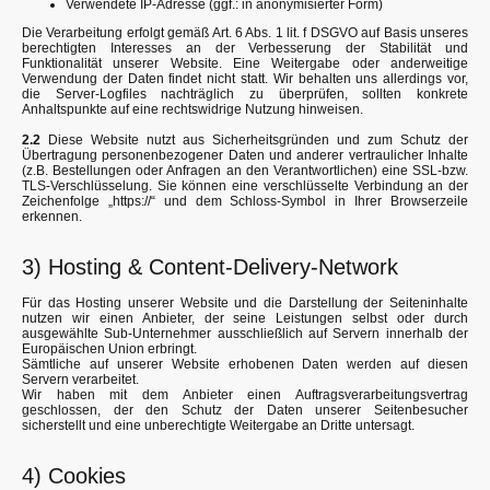
Verwendete IP-Adresse (ggf.: in anonymisierter Form)
Die Verarbeitung erfolgt gemäß Art. 6 Abs. 1 lit. f DSGVO auf Basis unseres
berechtigten Interesses an der Verbesserung der Stabilität und
Funktionalität unserer Website. Eine Weitergabe oder anderweitige
Verwendung der Daten findet nicht statt. Wir behalten uns allerdings vor,
die Server-Logfiles nachträglich zu überprüfen, sollten konkrete
Anhaltspunkte auf eine rechtswidrige Nutzung hinweisen.
2.2
Diese Website nutzt aus Sicherheitsgründen und zum Schutz der
Übertragung personenbezogener Daten und anderer vertraulicher Inhalte
(z.B. Bestellungen oder Anfragen an den Verantwortlichen) eine SSL-bzw.
TLS-Verschlüsselung. Sie können eine verschlüsselte Verbindung an der
Zeichenfolge „https://“ und dem Schloss-Symbol in Ihrer Browserzeile
erkennen.
3) Hosting & Content-Delivery-Network
Für das Hosting unserer Website und die Darstellung der Seiteninhalte
nutzen wir einen Anbieter, der seine Leistungen selbst oder durch
ausgewählte Sub-Unternehmer ausschließlich auf Servern innerhalb der
Europäischen Union erbringt.
Sämtliche auf unserer Website erhobenen Daten werden auf diesen
Servern verarbeitet.
Wir haben mit dem Anbieter einen Auftragsverarbeitungsvertrag
geschlossen, der den Schutz der Daten unserer Seitenbesucher
sicherstellt und eine unberechtigte Weitergabe an Dritte untersagt.
4) Cookies