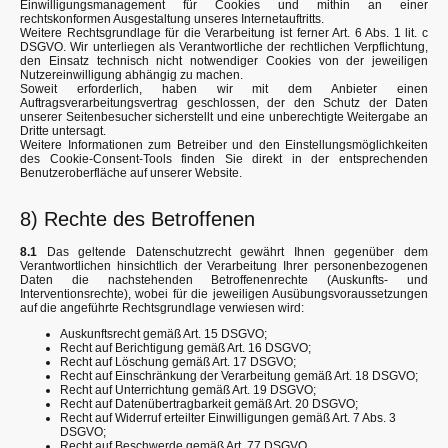
Einwilligungsmanagement für Cookies und mithin an einer
rechtskonformen Ausgestaltung unseres Internetauftritts.
Weitere Rechtsgrundlage für die Verarbeitung ist ferner Art. 6 Abs. 1 lit. c
DSGVO. Wir unterliegen als Verantwortliche der rechtlichen Verpflichtung,
den Einsatz technisch nicht notwendiger Cookies von der jeweiligen
Nutzereinwilligung abhängig zu machen.
Soweit erforderlich, haben wir mit dem Anbieter einen
Auftragsverarbeitungsvertrag geschlossen, der den Schutz der Daten
unserer Seitenbesucher sicherstellt und eine unberechtigte Weitergabe an
Dritte untersagt.
Weitere Informationen zum Betreiber und den Einstellungsmöglichkeiten
des Cookie-Consent-Tools finden Sie direkt in der entsprechenden
Benutzeroberfläche auf unserer Website.
8) Rechte des Betroffenen
8.1
Das geltende Datenschutzrecht gewährt Ihnen gegenüber dem
Verantwortlichen hinsichtlich der Verarbeitung Ihrer personenbezogenen
Daten die nachstehenden Betroffenenrechte (Auskunfts- und
Interventionsrechte), wobei für die jeweiligen Ausübungsvoraussetzungen
auf die angeführte Rechtsgrundlage verwiesen wird:
Auskunftsrecht gemäß Art. 15 DSGVO;
Recht auf Berichtigung gemäß Art. 16 DSGVO;
Recht auf Löschung gemäß Art. 17 DSGVO;
Recht auf Einschränkung der Verarbeitung gemäß Art. 18 DSGVO;
Recht auf Unterrichtung gemäß Art. 19 DSGVO;
Recht auf Datenübertragbarkeit gemäß Art. 20 DSGVO;
Recht auf Widerruf erteilter Einwilligungen gemäß Art. 7 Abs. 3
DSGVO;
Recht auf Beschwerde gemäß Art. 77 DSGVO.